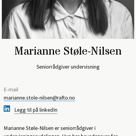
Marianne Støle-Nilsen
Seniorrådgiver undervisning
Means
E-mail
Contact
of
marianne.stole-nilsen@rafto.no
details
contact
Legg til på linkedIn
Marianne Støle-Nilsen er seniorrådgiver i