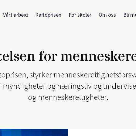
Vårt arbeid
Raftoprisen
For skoler
Om oss
Bli m
ftelsen for menneskere
aftoprisen, styrker menneskerettighetsforsv
r myndigheter og næringsliv og undervise
og menneskerettigheter.