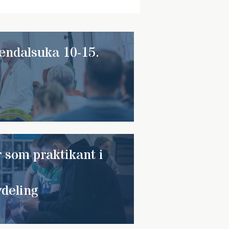
endalsuka 10-15.
r som praktikant i
deling