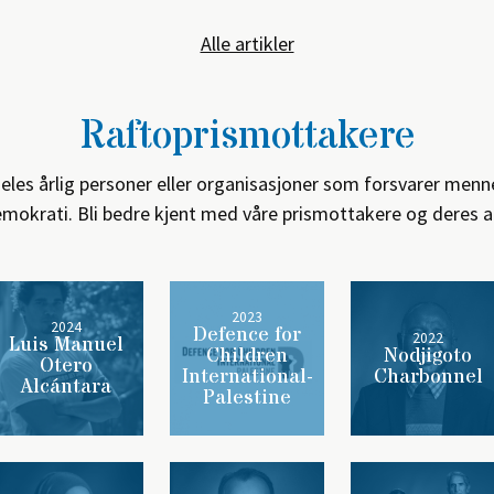
Alle artikler
Raftoprismottakere
deles årlig personer eller organisasjoner som forsvarer men
mokrati. Bli bedre kjent med våre prismottakere og deres a
2023
2024
Defence for
2022
Luis Manuel
Children
Nodjigoto
Otero
International-
Charbonnel
Alcántara
Palestine