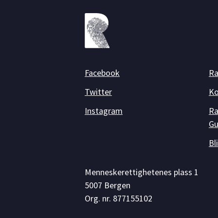
Facebook
Ra
Twitter
Ko
Instagram
Ra
Gu
Bl
Menneskerettighetenes plass 1
5007 Bergen
Org. nr. 877155102