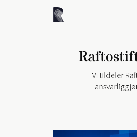
Raftosti
Vi tildeler R
ansvarliggjø