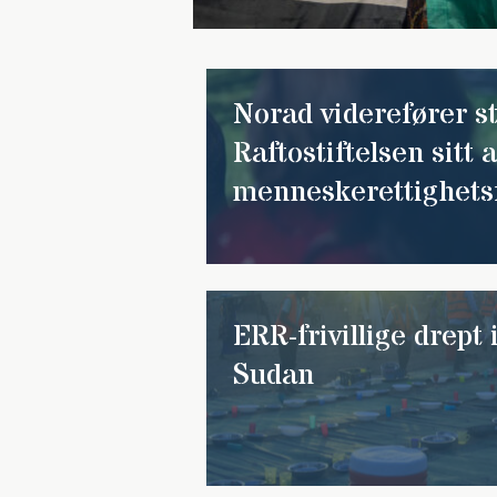
Norad viderefører st
Raftostiftelsen sitt 
menneskerettighets
ERR-frivillige drept
Sudan