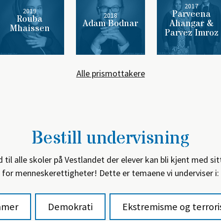
2017
2019
Parveena
2018
Rouba
Adam Bodnar
Ahangar &
Mhaissen
Parvez Imroz
Alle prismottakere
Bestill undervisning
ud til alle skoler på Vestlandet der elever kan bli kjent med s
for menneskerettigheter! Dette er temaene vi underviser i:
mmer
Demokrati
Ekstremisme og terror