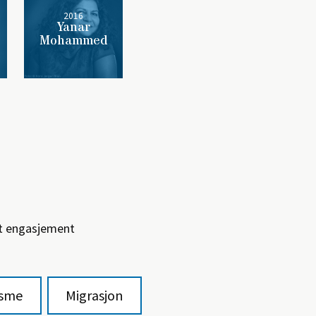
2016
Yanar
Mohammed
itt engasjement
isme
Migrasjon