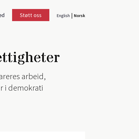
ed
Støtt oss
|
English
Norsk
ttigheter
areres arbeid,
r i demokrati