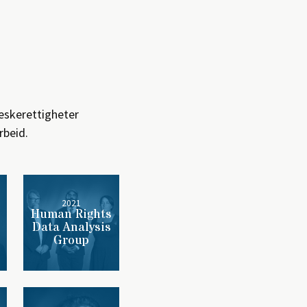
neskerettigheter
rbeid.
2021
Human Rights
Data Analysis
Group