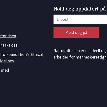
Hold deg oppdatert på
ftoprisen
ntakt oss
Raftostiftelsen er en ideell o
fto Foundation’s Ethical
arbeider for menneskerettigh
idelines
i med