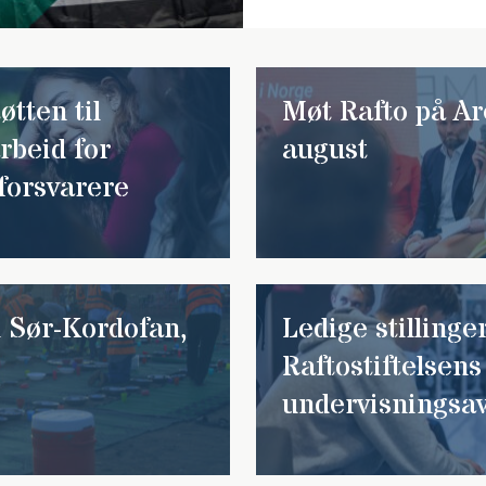
øtten til
Møt Rafto på Ar
arbeid for
august
forsvarere
 i Sør-Kordofan,
Ledige stillinge
Raftostiftelsens
undervisningsav