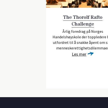
The Thorolf Rafto
Challenge
Årlig foredrag på Norges
Handelshøyskole der toppledere b
utfordret til å snakke åpent om s
menneskerettighetsdilemmaer
Les mer