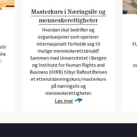
Masterkurs i Næringsliv og
menneskerettigheter
Hvordan skal bedrifter og
organisasjoner som opererer
internasjonalt forholde seg til
F
lir
mulige menneskerettsbrudd?
ine
Sammen med Universitetet i Bergen
.
og Institute for Human Rights and
m
Business (IHRB) tilbyr Raftostiftelsen
et etterutdanningskurs/masterkurs
på næringsliv og
menneskerettigheter.
Les mer