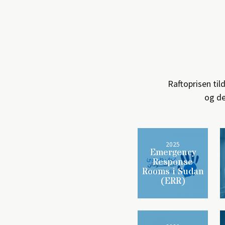
Raftoprisen til
og de
2025
Emergency
Response
Rooms i Sudan
(ERR)