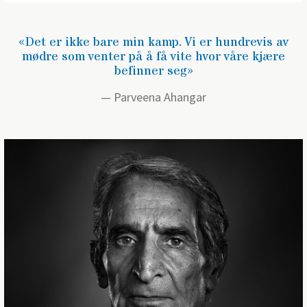
«Det er ikke bare min kamp. Vi er hundrevis av
mødre som venter på å få vite hvor våre kjære
befinner seg»
Parveena Ahangar