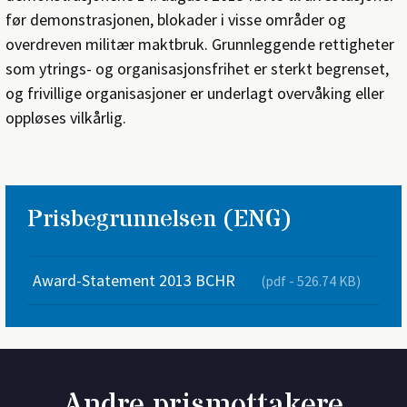
før demonstrasjonen, blokader i visse områder og
overdreven militær maktbruk. Grunnleggende rettigheter
som ytrings- og organisasjonsfrihet er sterkt begrenset,
og frivillige organisasjoner er underlagt overvåking eller
oppløses vilkårlig.
Prisbegrunnelsen (ENG)
Award-Statement 2013 BCHR
(pdf - 526.74 KB)
Andre prismottakere