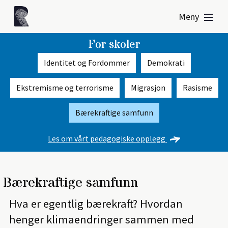
Meny
For skoler
Identitet og Fordommer
Demokrati
Ekstremisme og terrorisme
Migrasjon
Rasisme
Bærekraftige samfunn
Les om vårt pedagogiske opplegg
Bærekraftige samfunn
Hva er egentlig bærekraft? Hvordan
henger klimaendringer sammen med