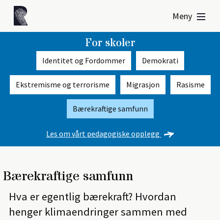
Meny
For skoler
Identitet og Fordommer
Demokrati
Ekstremisme og terrorisme
Migrasjon
Rasisme
Bærekraftige samfunn
Les om vårt pedagogiske opplegg
Bærekraftige samfunn
Hva er egentlig bærekraft? Hvordan
henger klimaendringer sammen med