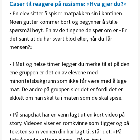
Caser til reagere på rasisme: «Hva gjør du?»
• En elev sitter å spiser matpakken sin i kantinen.
Noen gutter kommer bort og begynner å stille
spørsmål høyt. En av de tingene de spør om er «Er
det sant at du har svart blod eller, når du får
mensen?»
• I Mat og helse timen legger du merke til at på den
ene gruppen er det en av elevene med
minoritetsbakgrunn som ikke får være med å lage
mat. De andre på gruppen sier det er fordi det er
ekkelt om han skal ta i maten som de skal spise.
• På snapchat har en venn lagt ut en kort video på
story. Videoen viser en romkvinne som tigger og på
teksten som vennen din har lagt til står det: «På
tide å sende rottene hjem» • På vei inn i