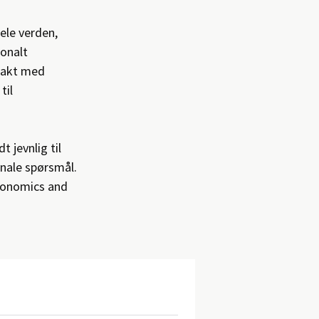
ele verden,
jonalt
ntakt med
til
 jevnlig til
nale spørsmål.
conomics and