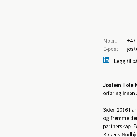
Means
Mobil:
+47
Conta
of
E-post:
jost
detai
contact
Legg til p
Jostein Hole 
erfaring innen
Siden 2016 har
og fremme dem
partnerskap. Fø
Kirkens Nødhje