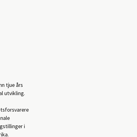
nn tjue års
 utvikling.
etsforsvarere
onale
stillinger i
ika.