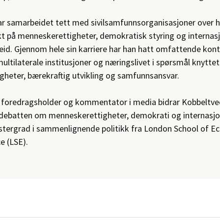
r samarbeidet tett med sivilsamfunnsorganisasjoner over h
t på menneskerettigheter, demokratisk styring og internas
eid. Gjennom hele sin karriere har han hatt omfattende ko
ltilaterale institusjoner og næringslivet i spørsmål knyttet 
heter, bærekraftig utvikling og samfunnsansvar.
foredragsholder og kommentator i media bidrar Kobbeltvedt
 debatten om menneskerettigheter, demokrati og internasjo
stergrad i sammenlignende politikk fra London School of E
ce (LSE).