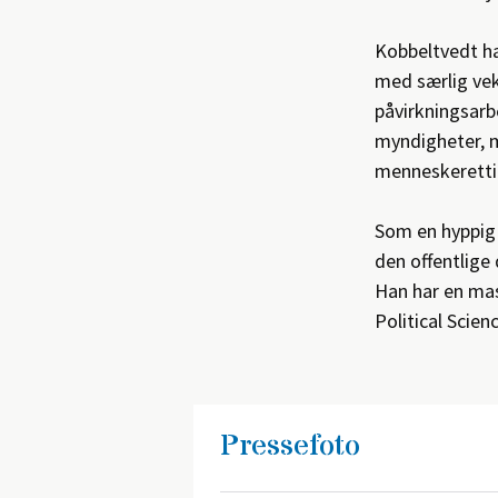
Kobbeltvedt ha
med særlig vek
påvirkningsarb
myndigheter, mu
menneskerettig
Som en hyppig 
den offentlige
Han har en ma
Political Scien
Pressefoto