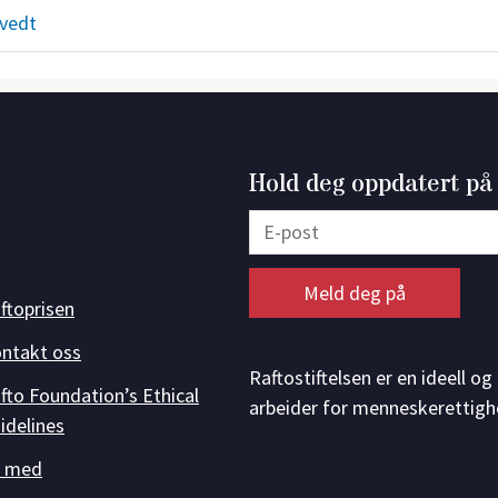
tvedt
Hold deg oppdatert på
ftoprisen
ntakt oss
Raftostiftelsen er en ideell o
fto Foundation’s Ethical
arbeider for menneskerettigh
idelines
i med