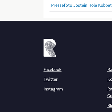
Pressefoto Jostein Hole Kobbe
Facebook
Ra
Twitter
Ko
Instagram
Ra
Gu
Bl