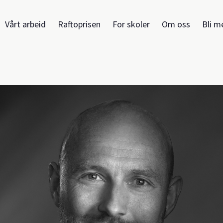
Vårt arbeid
Raftoprisen
For skoler
Om oss
Bli m