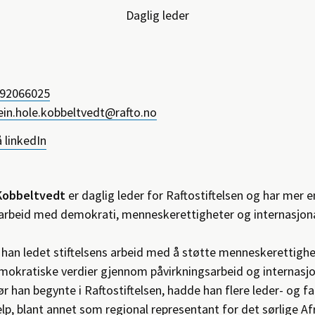
Daglig leder
 92066025
ct
ein.hole.kobbeltvedt@rafto.no
ls
å linkedIn
Kobbeltvedt
er daglig leder for Raftostiftelsen og har mer e
 arbeid med demokrati, menneskerettigheter og internasjonal
 han ledet stiftelsens arbeid med å støtte menneskerettigh
okratiske verdier gjennom påvirkningsarbeid og internasj
r han begynte i Raftostiftelsen, hadde han flere leder- og fag
lp, blant annet som regional representant for det sørlige Afr