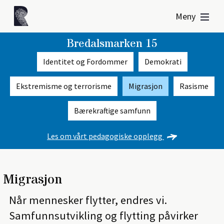
Meny
Bredalsmarken 15
Identitet og Fordommer
Demokrati
Ekstremisme og terrorisme
Migrasjon
Rasisme
Bærekraftige samfunn
Les om vårt pedagogiske opplegg
Migrasjon
Når mennesker flytter, endres vi.
Samfunnsutvikling og flytting påvirker