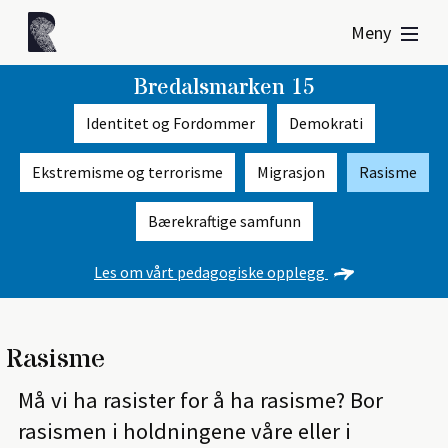
Meny
Bredalsmarken 15
Identitet og Fordommer
Demokrati
Ekstremisme og terrorisme
Migrasjon
Rasisme
Bærekraftige samfunn
Les om vårt pedagogiske opplegg
Rasisme
Må vi ha rasister for å ha rasisme? Bor
rasismen i holdningene våre eller i