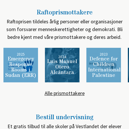
Raftoprismottakere
Raftoprisen tildeles årlig personer eller organisasjoner
som forsvarer menneskerettigheter og demokrati. Bli
bedre kjent med våre prismottakere og deres arbeid.
2025
2023
2024
Emergency
Defence for
Luis Manuel
Response
Children
Otero
Rooms i
International-
Alcántara
Sudan (ERR)
Palestine
Alle prismottakere
Bestill undervisning
Et gratis tilbud til alle skoler på Vestlandet der elever