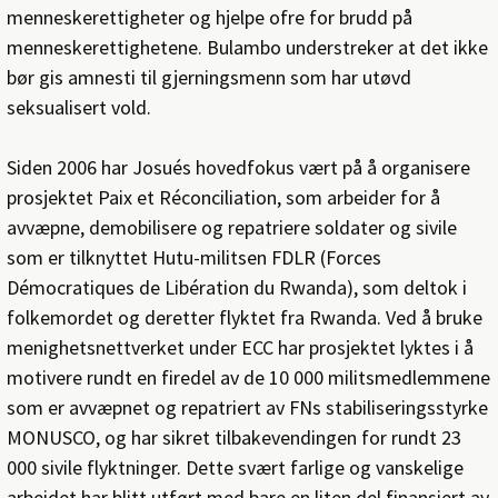
menneskerettigheter og hjelpe ofre for brudd på
menneskerettighetene. Bulambo understreker at det ikke
bør gis amnesti til gjerningsmenn som har utøvd
seksualisert vold.
Siden 2006 har Josués hovedfokus vært på å organisere
prosjektet Paix et Réconciliation, som arbeider for å
avvæpne, demobilisere og repatriere soldater og sivile
som er tilknyttet Hutu-militsen FDLR (Forces
Démocratiques de Libération du Rwanda), som deltok i
folkemordet og deretter flyktet fra Rwanda. Ved å bruke
menighetsnettverket under ECC har prosjektet lyktes i å
motivere rundt en firedel av de 10 000 militsmedlemmene
som er avvæpnet og repatriert av FNs stabiliseringsstyrke
MONUSCO, og har sikret tilbakevendingen for rundt 23
000 sivile flyktninger. Dette svært farlige og vanskelige
arbeidet har blitt utført med bare en liten del finansiert av